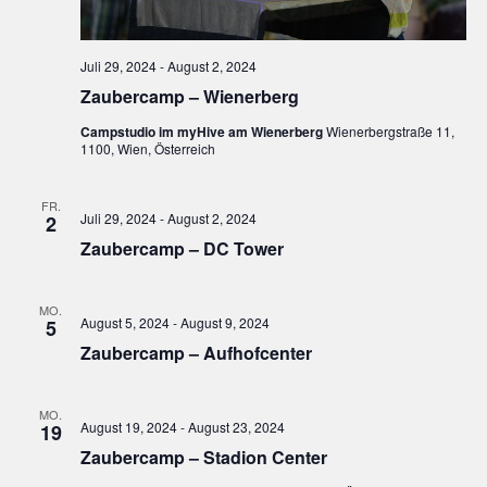
u
n
g
n
.
A
g
Juli 29, 2024
-
August 2, 2024
n
e
Zaubercamp – Wienerberg
s
n
i
Campstudio im myHive am Wienerberg
Wienerbergstraße 11,
S
1100, Wien, Österreich
c
u
h
FR.
t
c
Juli 29, 2024
-
August 2, 2024
2
e
h
Zaubercamp – DC Tower
n
e
-
u
MO.
N
August 5, 2024
-
August 9, 2024
5
n
a
Zaubercamp – Aufhofcenter
d
v
A
i
MO.
n
g
August 19, 2024
-
August 23, 2024
19
s
a
Zaubercamp – Stadion Center
t