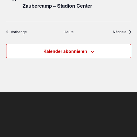
Zaubercamp – Stadion Center
Veranstaltungen
Veran
Vorherige
Heute
Nächste
Kalender abonnieren