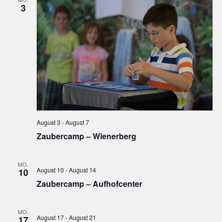
n
3
August 3
-
August 7
Zaubercamp – Wienerberg
MO.
August 10
-
August 14
10
Zaubercamp – Aufhofcenter
MO.
August 17
-
August 21
17