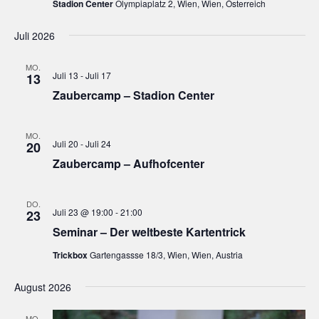
i
Stadion Center
Olympiaplatz 2, Wien, Wien, Österreich
i
c
o
Juli 2026
h
n
t
MO.
Juli 13
-
Juli 17
13
e
Zaubercamp – Stadion Center
n
,
MO.
N
Juli 20
-
Juli 24
20
a
Zaubercamp – Aufhofcenter
v
i
DO.
Juli 23 @ 19:00
-
21:00
23
g
Seminar – Der weltbeste Kartentrick
a
Trickbox
Gartengassse 18/3, Wien, Wien, Austria
t
i
August 2026
o
MO.