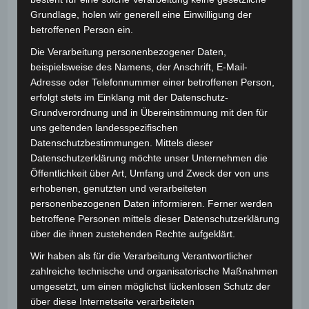
Mut, vor anderen aufzutreten. Genau hier setzt der
Grundlage, holen wir generell eine Einwilligung der
Kurs an: Die Kinder dürfen ausprobieren, üben,
betroffenen Person ein.
scheitern, lachen, verbessern und schließlich stolz
Die Verarbeitung personenbezogener Daten,
präsentieren.
beispielsweise des Namens, der Anschrift, E-Mail-
Adresse oder Telefonnummer einer betroffenen Person,
Ich habe eine
große Auswahl an Kunststücken
in
erfolgt stets im Einklang mit der Datenschutz-
unterschiedlichen Schwierigkeitsstufen
. So kann ich
Grundverordnung und in Übereinstimmung mit den für
mich gut an die jeweilige Klasse, das Alter, die
uns geltenden landesspezifischen
Gruppendynamik und die Fähigkeiten der Kinder
Datenschutzbestimmungen. Mittels dieser
Datenschutzerklärung möchte unser Unternehmen die
anpassen. Manche Tricks eignen sich besonders für
Öffentlichkeit über Art, Umfang und Zweck der von uns
einzelne Kinder, andere können zu zweit oder in
erhobenen, genutzten und verarbeiteten
kleinen Gruppen präsentiert werden. Dadurch
personenbezogenen Daten informieren. Ferner werden
entstehen auch schöne Möglichkeiten für
betroffene Personen mittels dieser Datenschutzerklärung
Zusammenarbeit, gegenseitige Unterstützung und
über die ihnen zustehenden Rechte aufgeklärt.
gemeinsames Erfolgserleben.
Wir haben als für die Verarbeitung Verantwortlicher
zahlreiche technische und organisatorische Maßnahmen
Ganz nebenbei findet auch niederschwellige
umgesetzt, um einen möglichst lückenlosen Schutz der
Sprachförderung statt: Die Kinder überlegen, wie sie
über diese Internetseite verarbeiteten