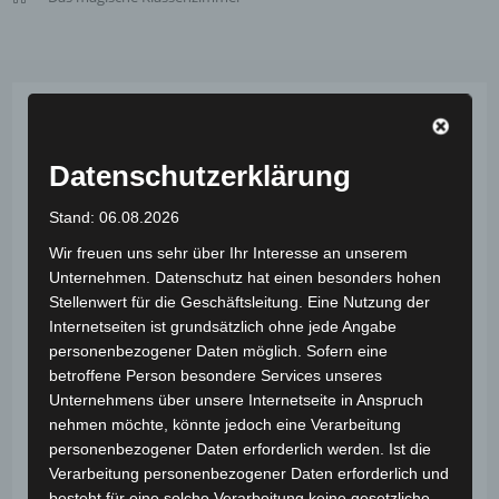
In diesem Zauberkurs lernen Kinder einfache,
wirkungsvolle Kunststücke, die sie anschließend
Datenschutzerklärung
selbst vorführen können. Das Besondere daran: Für
die gezeigten Tricks braucht es keine teuren
Stand: 06.08.2026
Spezialrequisiten. Verwendet werden Dinge, die viele
Wir freuen uns sehr über Ihr Interesse an unserem
Kinder von zuhause kennen oder die sich leicht selbst
Unternehmen. Datenschutz hat einen besonders hohen
herstellen lassen, zum Beispiel Papier, Stifte, Münzen,
Stellenwert für die Geschäftsleitung. Eine Nutzung der
Karten, Schnüre oder kleine Alltagsgegenstände.
Internetseiten ist grundsätzlich ohne jede Angabe
personenbezogener Daten möglich. Sofern eine
Die Kinder erleben dabei nicht nur, wie ein Trick
betroffene Person besondere Services unseres
Unternehmens über unsere Internetseite in Anspruch
funktioniert, sondern auch, wie man ihn spannend
nehmen möchte, könnte jedoch eine Verarbeitung
präsentiert. Denn ein gutes Kunststück besteht nicht
personenbezogener Daten erforderlich werden. Ist die
nur aus der Methode, sondern auch aus Sprache,
Verarbeitung personenbezogener Daten erforderlich und
Körpersprache, Aufmerksamkeit, Timing und dem
besteht für eine solche Verarbeitung keine gesetzliche