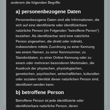
anderem die folgenden Begriffe:
gemeinsamen Staunen und Ausprobieren liegen.
a) personenbezogene Daten
Ich selbst bin seit vielen Jahren Profizauberer und
Personenbezogene Daten sind alle Informationen, die
gebe regelmäßig Kurse und Workshops für Kinder
sich auf eine identifizierte oder identifizierbare
und Erwachsene. Dabei ist mir wichtig, dass Kinder
natürliche Person (im Folgenden "betroffene Person")
nicht nur „Tricks lernen“, sondern echte
beziehen. Als identifizierbar wird eine natürliche
Erfolgserlebnisse haben. Der Kurs ist lebendig,
Person angesehen, die direkt oder indirekt,
insbesondere mittels Zuordnung zu einer Kennung
wertschätzend, praktisch und macht vor allem viel
wie einem Namen, zu einer Kennnummer, zu
Spaß.
Standortdaten, zu einer Online-Kennung oder zu
einem oder mehreren besonderen Merkmalen, die
Kosten pro Klasse / 2 UE:
330,- Euro
(ggf. zzgl.
Ausdruck der physischen, physiologischen,
Fahrtkosten)
genetischen, psychischen, wirtschaftlichen, kulturellen
oder sozialen Identität dieser natürlichen Person sind,
Hinweis: Schulen in Wien können diesen Kurs auch über
identifiziert werden kann.
die
Wiener Bildungschancen
buchen!
b) betroffene Person
Betroffene Person ist jede identifizierte oder
identifizierbare natürliche Person, deren