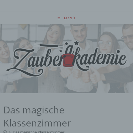
Zum
Inhalt
springen
MENÜ
Das magische
Klassenzimmer
>
Das magische Klassenzimmer