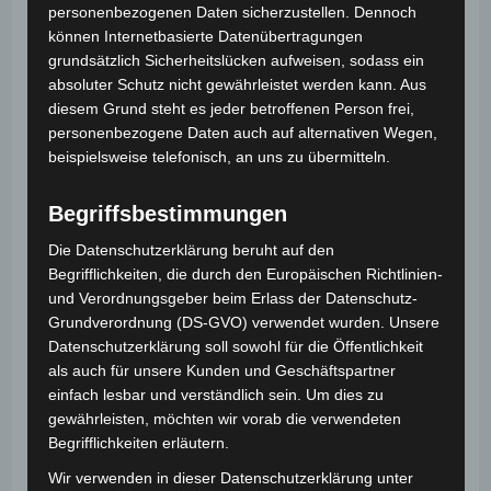
ihr Kunststück erklären, welche Geschichte sie dazu
personenbezogenen Daten sicherzustellen. Dennoch
erzählen, wie sie das Publikum ansprechen und
können Internetbasierte Datenübertragungen
welche Worte die Wirkung verstärken. Sie üben also
grundsätzlich Sicherheitslücken aufweisen, sodass ein
absoluter Schutz nicht gewährleistet werden kann. Aus
spielerisch freies Sprechen, klare Anweisungen,
diesem Grund steht es jeder betroffenen Person frei,
Zuhören und Präsentieren vor der Gruppe.
personenbezogene Daten auch auf alternativen Wegen,
beispielsweise telefonisch, an uns zu übermitteln.
Im Mittelpunkt steht dabei nicht die perfekte
Vorführung, sondern der Weg dorthin. Kinder dürfen
Begriffsbestimmungen
im Mittelpunkt stehen, ohne bloßgestellt zu werden.
Sie erleben: Ich kann etwas zeigen. Ich kann andere
Die Datenschutzerklärung beruht auf den
zum Staunen bringen. Ich traue mich. Das stärkt
Begrifflichkeiten, die durch den Europäischen Richtlinien-
und Verordnungsgeber beim Erlass der Datenschutz-
Selbstvertrauen, Konzentration, Kreativität,
Grundverordnung (DS-GVO) verwendet wurden. Unsere
Feinmotorik, Ausdauer und soziale Kompetenzen.
Datenschutzerklärung soll sowohl für die Öffentlichkeit
als auch für unsere Kunden und Geschäftspartner
Der Kurs eignet sich gut als kreative Ergänzung zum
einfach lesbar und verständlich sein. Um dies zu
Unterricht, für Projekttage, Schwerpunktwochen oder
gewährleisten, möchten wir vorab die verwendeten
als besonderes Klassenerlebnis. Je nach Gruppe kann
Begrifflichkeiten erläutern.
der Schwerpunkt stärker auf Kreativität, Präsentation,
Wir verwenden in dieser Datenschutzerklärung unter
Sprache, Teamarbeit oder einfach auf dem