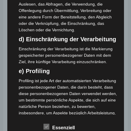
Auslesen, das Abfragen, die Verwendung, die
Offenlegung durch Übermittlung, Verbreitung oder
eine andere Form der Bereitstellung, den Abgleich
oder die Verknüpfung, die Einschränkung, das
Löschen oder die Vernichtung.
d) Einschränkung der Verarbeitung
Einschränkung der Verarbeitung ist die Markierung
gespeicherter personenbezogener Daten mit dem
Ziel, ihre künftige Verarbeitung einzuschränken.
Sommer Zaubercamps für
e) Profiling
Kinder – Termine 2023
Profiling ist jede Art der automatisierten Verarbeitung
personenbezogener Daten, die darin besteht, dass
Beitrags-
Beitrag
Beitrags-
admin
5. Januar 2023
News
diese personenbezogenen Daten verwendet werden,
Autor:
veröffentlicht:
Kategorie:
Beitrags-
0 Kommentare
um bestimmte persönliche Aspekte, die sich auf eine
Kommentare:
natürliche Person beziehen, zu bewerten,
insbesondere, um Aspekte bezüglich Arbeitsleistung,
Hast du schon mal daran gedacht zaubern zu lernen?
wirtschaftlicher Lage, Gesundheit, persönlicher
Wie wäre es, wenn man Dinge verschwinden,
Vorlieben, Interessen, Zuverlässigkeit, Verhalten,
Essenziell
erscheinen oder auch verwandeln könnte? Oder die