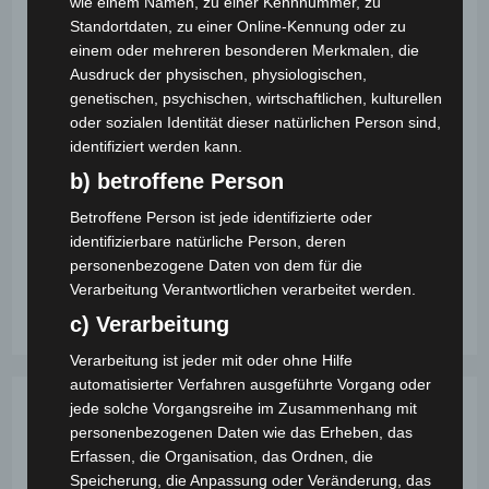
Teambuilding
wie einem Namen, zu einer Kennnummer, zu
Standortdaten, zu einer Online-Kennung oder zu
einem oder mehreren besonderen Merkmalen, die
Beitrags-
Beitrag
Beitrags-
admin
14. März 2023
News
Ausdruck der physischen, physiologischen,
Autor:
veröffentlicht:
Kategorie:
Beitrags-
0 Kommentare
genetischen, psychischen, wirtschaftlichen, kulturellen
Kommentare:
oder sozialen Identität dieser natürlichen Person sind,
Teambuilding und Zauberei, das ist eine
identifiziert werden kann.
faszinierende Kombination mit vielen Möglichkeiten!
b) betroffene Person
Wer schon einmal bei einem guten Zauberer
Betroffene Person ist jede identifizierte oder
gesessen ist und gemeinsam mit den anderen
identifizierbare natürliche Person, deren
Zusehern einen magischen Moment hatte,…
personenbezogene Daten von dem für die
Verarbeitung Verantwortlichen verarbeitet werden.
Neues
Weiterlesen
Angebot
c) Verarbeitung
–
Teambuilding
Verarbeitung ist jeder mit oder ohne Hilfe
automatisierter Verfahren ausgeführte Vorgang oder
jede solche Vorgangsreihe im Zusammenhang mit
personenbezogenen Daten wie das Erheben, das
Erfassen, die Organisation, das Ordnen, die
Speicherung, die Anpassung oder Veränderung, das