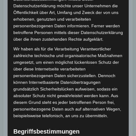
Datenschutzerklärung möchte unser Unternehmen die
Öffentlichkeit über Art, Umfang und Zweck der von uns
erhobenen, genutzten und verarbeiteten
personenbezogenen Daten informieren. Ferner werden
betroffene Personen mittels dieser Datenschutzerklärung
über die ihnen zustehenden Rechte aufgeklärt.
Der Zauberladen kommt
Wir haben als für die Verarbeitung Verantwortlicher
zurück nach Wien
zahlreiche technische und organisatorische Maßnahmen
umgesetzt, um einen möglichst lückenlosen Schutz der
über diese Internetseite verarbeiteten
Beitrags-
Beitrag
Beitrags-
admin
25. November 2025
News
personenbezogenen Daten sicherzustellen. Dennoch
Autor:
veröffentlicht:
Kategorie:
Beitrags-
0 Kommentare
können Internetbasierte Datenübertragungen
Kommentare:
grundsätzlich Sicherheitslücken aufweisen, sodass ein
Mein Zauberladen, die Trickbox, war ja auch schon
absoluter Schutz nicht gewährleistet werden kann. Aus
ursprünglich in Wien beheimatet. Erst in der Corona-
diesem Grund steht es jeder betroffenen Person frei,
personenbezogene Daten auch auf alternativen Wegen,
Zeit, wurde er in die Räumlichkeiten nach Wiener
beispielsweise telefonisch, an uns zu übermitteln.
Neustadt übersiedelt. Die letzten Jahre war ich…
Begriffsbestimmungen
Der
Weiterlesen