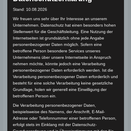
Stand: 10.08.2026
Beitrags-
Beitrag
Beitrags-
admin
14. März 2023
News
Autor:
veröffentlicht:
Kategorie:
Wir freuen uns sehr über Ihr Interesse an unserem
Beitrags-
0 Kommentare
Unternehmen. Datenschutz hat einen besonders hohen
Kommentare:
Stellenwert für die Geschäftsleitung. Eine Nutzung der
Internetseiten ist grundsätzlich ohne jede Angabe
Teambuilding und Zauberei, das ist eine
personenbezogener Daten möglich. Sofern eine
faszinierende Kombination mit vielen Möglichkeiten!
betroffene Person besondere Services unseres
Wer schon einmal bei einem guten Zauberer
Unternehmens über unsere Internetseite in Anspruch
gesessen ist und gemeinsam mit den anderen
nehmen möchte, könnte jedoch eine Verarbeitung
Zusehern einen magischen Moment hatte, der kann
personenbezogener Daten erforderlich werden. Ist die
erahnen welch Wirkung Zauberei auf ein Team haben
Verarbeitung personenbezogener Daten erforderlich und
kann. Schon alleine das gemeinschaftliche Staunen
besteht für eine solche Verarbeitung keine gesetzliche
Grundlage, holen wir generell eine Einwilligung der
oder auch lachen schafft es Menschen ein wenig
betroffenen Person ein.
näher zusammen zu bringen.
Die Verarbeitung personenbezogener Daten,
Was da erst passiert, wenn Menschen gemeinsam
beispielsweise des Namens, der Anschrift, E-Mail-
Zaubern üben und Wunder für andere vollbringen?
Adresse oder Telefonnummer einer betroffenen Person,
erfolgt stets im Einklang mit der Datenschutz-
Meiner Erfahrung nach steckt hier ungeheuerlich viel
Grundverordnung und in Übereinstimmung mit den für