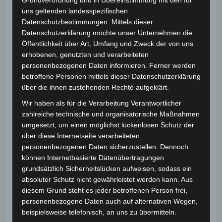
Potenzial drinnen! Und genau aus diesem Grund,
uns geltenden landesspezifischen
habe ich mich dazu entschlossen das Angebot der
Datenschutzbestimmungen. Mittels dieser
Zauberakademie nun in diese Richtung zu erweitern.
Datenschutzerklärung möchte unser Unternehmen die
Öffentlichkeit über Art, Umfang und Zweck der von uns
Ziel sind magische Teambuilding Events für
erhobenen, genutzten und verarbeiteten
Menschen, die zusammen arbeiten, aber sonst noch
personenbezogenen Daten informieren. Ferner werden
nie etwas in dieser Richtung gemacht haben. Dabei
betroffene Personen mittels dieser Datenschutzerklärung
werden nicht „nur“ Tricks geübt, denn es gehört
über die ihnen zustehenden Rechte aufgeklärt.
weitaus mehr dazu, gemeinsam eine Show
Wir haben als für die Verarbeitung Verantwortlicher
aufzubauen und zu spielen!
zahlreiche technische und organisatorische Maßnahmen
umgesetzt, um einen möglichst lückenlosen Schutz der
Mehr Info dazu finden Sie unter…
über diese Internetseite verarbeiteten
personenbezogenen Daten sicherzustellen. Dennoch
Teambuilding – Zauberakademie Wiener Neustadt
können Internetbasierte Datenübertragungen
grundsätzlich Sicherheitslücken aufweisen, sodass ein
absoluter Schutz nicht gewährleistet werden kann. Aus
diesem Grund steht es jeder betroffenen Person frei,
DAS KÖNNTE DIR AUCH GEFALLEN
personenbezogene Daten auch auf alternativen Wegen,
beispielsweise telefonisch, an uns zu übermitteln.