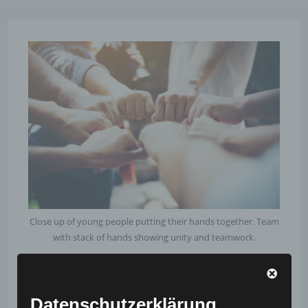
Close up of young people putting their hands together. Team
with stack of hands showing unity and teamwork.
Neues Angebot –
Teambuilding
Datenschutzerklärung