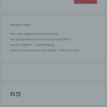
Verantwortlicher ist die natürliche oder juristische
Person, Behörde, Einrichtung oder andere Stelle, die
allein oder gemeinsam mit anderen über die Zwecke
und Mittel der Verarbeitung von personenbezogenen
Recent Posts
Daten entscheidet. Sind die Zwecke und Mittel dieser
Verarbeitung durch das Unionsrecht oder das Recht
Neu: Das magische Klassenzimmer
der Mitgliedstaaten vorgegeben, so kann der
Der Zauberladen kommt zurück nach Wien
Verantwortliche beziehungsweise können die
Neues Angebot – Teambuilding
bestimmten Kriterien seiner Benennung nach dem
Sommer Zaubercamps für Kinder – Termine 2023
Unionsrecht oder dem Recht der Mitgliedstaaten
vorgesehen werden.
h) Auftragsverarbeiter
Auftragsverarbeiter ist eine natürliche oder juristische
Person, Behörde, Einrichtung oder andere Stelle, die
personenbezogene Daten im Auftrag des
Verantwortlichen verarbeitet.
Facebook
LinkedIn
i) Empfänger
Empfänger ist eine natürliche oder juristische Person,