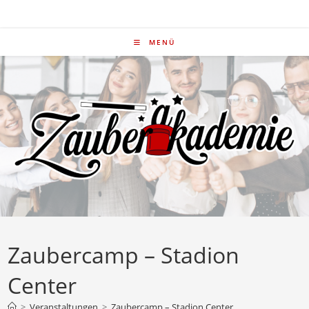
Zum
Inhalt
springen
MENÜ
Zaubercamp – Stadion
Center
>
Veranstaltungen
>
Zaubercamp – Stadion Center