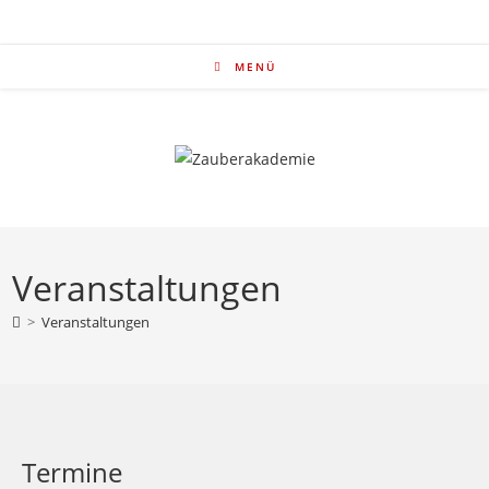
Zum
Inhalt
springen
MENÜ
Veranstaltungen
>
Veranstaltungen
Termine